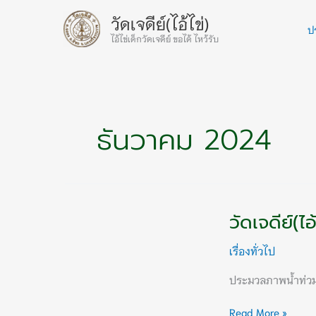
Skip
วัดเจดีย์(ไอ้ไข่)
to
ปร
ไอ้ไข่เด็กวัดเจดีย์ ขอได้ ไหว้รับ
content
ธันวาคม 2024
วัดเจดีย์(ไ
วัด
เจดีย์(ไอ้
เรื่องทั่วไป
ไข่)หลัง
น้ำ
ประมวลภาพน้ำท่วมภาย
ท่วม
16
Read More »