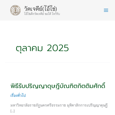
Close
Skip
วัดเจดีย์(ไอ้ไข่)
to
content
ไอ้ไข่เด็กวัดเจดีย์ ขอได้ ไหว้รับ
ตุลาคม 2025
พิธี
รับ
พิธีรับปริญญาดุษฎีบัณฑิตกิตติมศักดิ์
ปริญญา
ดุษฎี
เรื่องทั่วไป
บัณฑิต
กิตติมศักดิ์
มหาวิทยาลัยราชภัฏนครศรีธรรมราช มุทิตาสักการะปริญญาดุษฎี
[…]