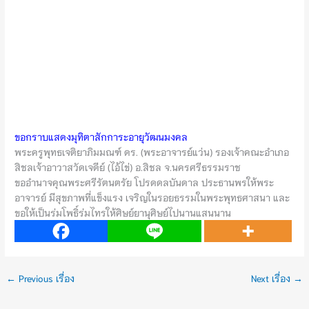
ขอกราบแสดงมุทิตาสักการะอายุวัฒนมงคล
พระครูพุทธเจติยาภิมมณฑ์ ดร. (พระอาจารย์แว่น) รองเจ้าคณะอำเภอ
สิชลเจ้าอาวาสวัดเจดีย์ (ไอ้ไข่) อ.สิชล จ.นครศรีธรรมราช
ขออำนาจคุณพระศรีรัตนตรัย โปรดดลบันดาล ประธานพรให้พระ
อาจารย์ มีสุขภาพที่แข็งแรง เจริญในรอยธรรมในพระพุทธศาสนา และ
ขอให้เป็นร่มโพธิ์ร่มไทรให้ศิษย์ยานุศิษย์ไปนานแสนนาน
←
Previous เรื่อง
Next เรื่อง
→