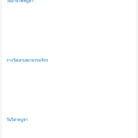
วันอาสาฬหบูชา
รางวัลเสาเสมาธรรมจักร
วันวิสาขบูชา